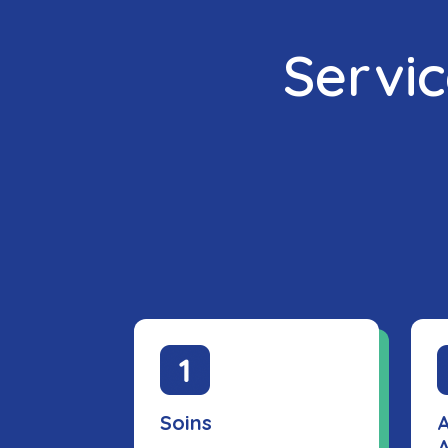
Servi
Soins
A