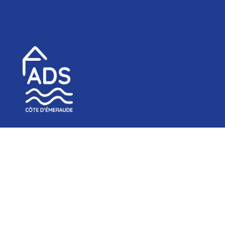
Association de Développement Sanitaire de la Côte
d’Emeraude
6, rue de la ville Biais
35780 La Richardais
02.99.16.16.16

accueil.dinard@adsce.fr

www.adsce.fr
