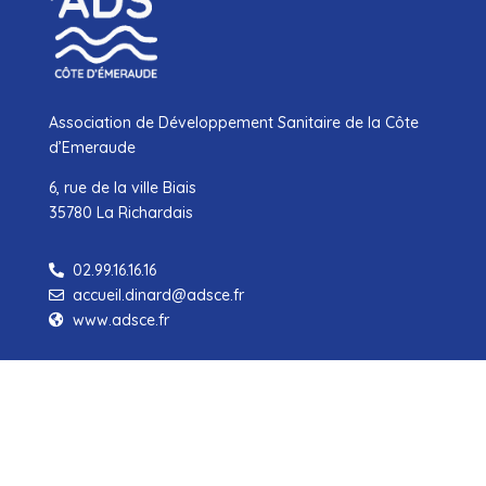
Association de Développement Sanitaire de la Côte
d’Emeraude
6, rue de la ville Biais
35780 La Richardais
02.99.16.16.16

accueil.dinard@adsce.fr

www.adsce.fr

Carte du site
Bénéficier des services
Découvrir l’ADSCE