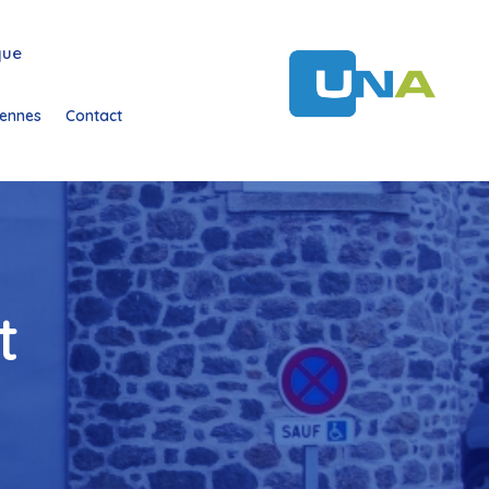
que
ennes
Contact
t