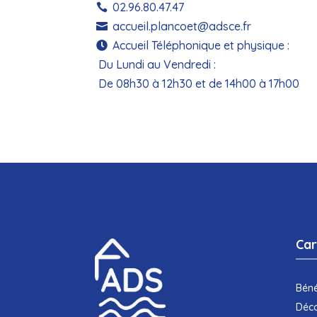
02.96.80.47.47

accueil.plancoet@adsce.fr

Accueil Téléphonique et physique :

Du Lundi au Vendredi :
De 08h30 à 12h30 et de 14h00 à 17h00
Car
Béné
Déco