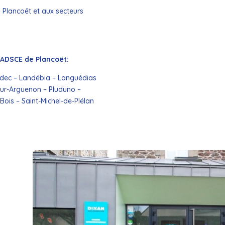
à Plancoët et aux secteurs
ADSCE de Plancoët:
andec – Landébia – Languédias
-sur-Arguenon – Pluduno –
Bois – Saint-Michel-de-Plélan